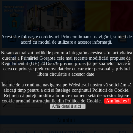
Acest site foloseşte cookie-uri. Prin continuarea navigării, sunteți de
Prima pagină
acord cu modul de utilizare a acestor informaţii.
Ne-am actualizat politicile pentru a integra în acestea si în activitatea
curentă a Primăriei Gorgota cele mai recente modificări propuse de
Declarații de avere anul 2019
➠Catindatu Aurel
Regulamentul (UE) 2016/679 privind protecția persoanelor fizice în
ceea ce privește prelucrarea datelor cu caracter personal și privind
libera circulație a acestor date.
Aici !
Înainte de a continua navigarea pe Website-ul nostru vă solicităm să
alocați timp pentru a citi și înțelege conținutul Politicii de Cookie.
Rețineți că puteți modifica în orice moment setările acestor fişiere
cookie urmând instrucțiunile din Politica de Cookie.
Am înțeles !
Află detalii aici !
Anunțuri