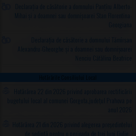
Declarația de căsătorie a domnului Panțîru Alberto-
Mihai și a doamnei sau domnișoarei Stan Florentina-
Georgiana
Declarația de căsătorie a domnului Tămîrsan
Alexandru-Gheorghe și a doamnei sau domnișoarei
Nenciu Cătălina Beatrice
Hotărârile Consiliului Local
Hotărârea 22 din 2026 privind aprobarea rectificării
bugetului local al comunei Gorgota,judeţul Prahova pe
anul 2026
Hotărârea 21 din 2026 privind alegerea preşedintelui
de şedinţă pentru o perioada de trei luni (iulie -