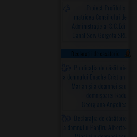
Proiect-Profilul și
matricea Consiliului de
Administrație al S.C.Edil
Canal Serv Gorgota SRL
Declarații de căsătorie
Publicația de căsătorie
a domnului Enache Cristian-
Marian și a doamnei sau
domnișoarei Radu
Georgiana-Angelica
Declarația de căsătorie
a domnului Panțîru Alberto-
Mihai și a doamnei sau