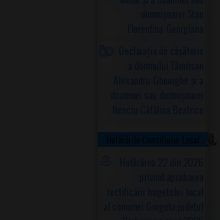
domnișoarei Stan
Florentina-Georgiana
Declarația de căsătorie
a domnului Tămîrsan
Alexandru-Gheorghe și a
doamnei sau domnișoarei
Nenciu Cătălina Beatrice
Hotărârile Consiliului Local
Hotărârea 22 din 2026
privind aprobarea
rectificării bugetului local
al comunei Gorgota,judeţul