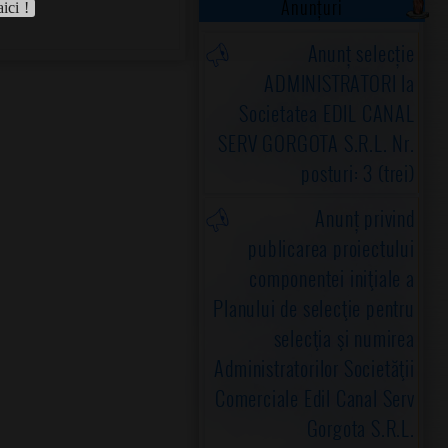
Anunțuri
aici !
Anunț selecție
ADMINISTRATORI la
Societatea EDIL CANAL
SERV GORGOTA S.R.L. Nr.
posturi: 3 (trei)
Anunț privind
publicarea proiectului
componentei iniţiale a
Planului de selecţie pentru
selecţia şi numirea
Administratorilor Societăţii
Comerciale Edil Canal Serv
Gorgota S.R.L.