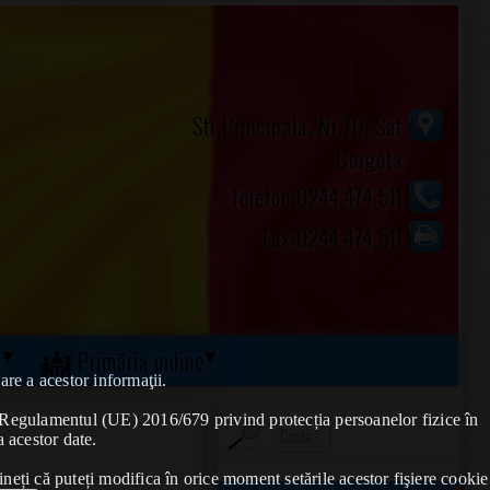
Str.Principala, Nr.70, Sat
Gorgota
Telefon:0244.474.511
Fax:0244.474.511
ă
Primăria online
are a acestor informaţii.
de Regulamentul (UE) 2016/679 privind protecția persoanelor fizice în
a acestor date.
ineți că puteți modifica în orice moment setările acestor fişiere cookie