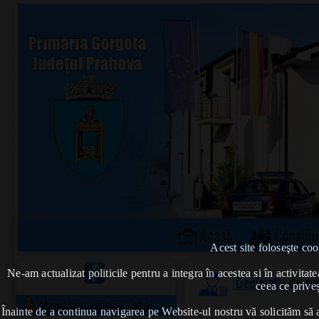
Acasă
Consiliu
Acest site foloseşte coo
Ne-am actualizat politicile pentru a integra în acestea si în activi
Declarații de av
ceea ce priveș
Monitorul Oficial Local
Înainte de a continua navigarea pe Website-ul nostru vă solicităm să al