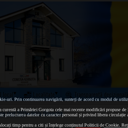
l local
Localitate
Transparență decizional
kie-uri. Prin continuarea navigării, sunteți de acord cu modul de utiliz
tatea curentă a Primăriei Gorgota cele mai recente modificări propuse 
ere anul 2017
➠Voicu Gheorghe
te prelucrarea datelor cu caracter personal și privind libera circulație 
ocați timp pentru a citi și înțelege conținutul Politicii de Cookie. Reț