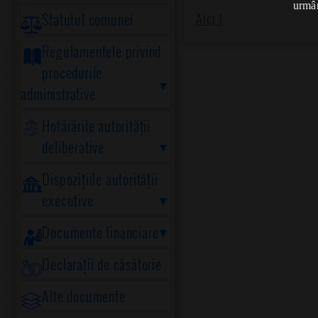
urmân
Statutul comunei
Aici !
Regulamentele privind
procedurile
administrative
Hotărârile autorității
deliberative
Dispozițiile autorității
executive
Documente financiare
Declarații de căsătorie
Alte documente