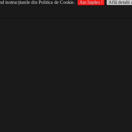
d instrucțiunile din Politica de Cookie.
Am înțeles !
Află detalii 