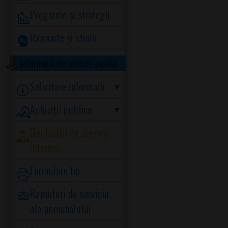
Programe și strategii
Rapoarte și studii
Informații de interes public
Solicitare informații
Achiziții publice
Declarații de avere și
interese
Formulare tip
Raporturi de serviciu
ale personalului