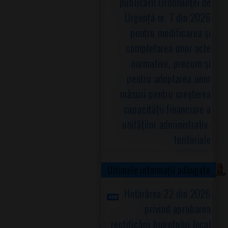
publicării Ordonanţei de
Urgență nr. 7 din 2026
pentru modificarea şi
completarea unor acte
normative, precum şi
pentru adoptarea unor
măsuri pentru creşterea
capacităţii financiare a
unităţilor administrativ-
teritoriale
Ultimele informații adăugate
Hotărârea 22 din 2026
privind aprobarea
rectificării bugetului local