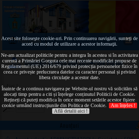
Acest site foloseşte cookie-uri. Prin continuarea navigării, sunteți de
Prima pagină
acord cu modul de utilizare a acestor informaţii.
Ne-am actualizat politicile pentru a integra în acestea si în activitatea
curentă a Primăriei Gorgota cele mai recente modificări propuse de
Declarații de avere anul 2017
➠Popa Bogdan
Regulamentul (UE) 2016/679 privind protecția persoanelor fizice în
ceea ce privește prelucrarea datelor cu caracter personal și privind
libera circulație a acestor date.
Aici !
Înainte de a continua navigarea pe Website-ul nostru vă solicităm să
alocați timp pentru a citi și înțelege conținutul Politicii de Cookie.
Rețineți că puteți modifica în orice moment setările acestor fişiere
cookie urmând instrucțiunile din Politica de Cookie.
Am înțeles !
Află detalii aici !
Anunțuri