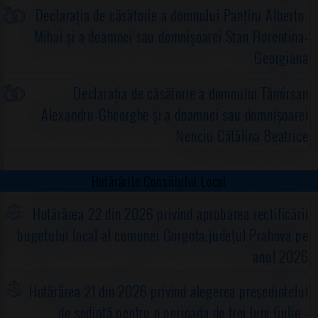
Declarația de căsătorie a domnului Panțîru Alberto-
Mihai și a doamnei sau domnișoarei Stan Florentina-
Georgiana
Declarația de căsătorie a domnului Tămîrsan
Alexandru-Gheorghe și a doamnei sau domnișoarei
Nenciu Cătălina Beatrice
Hotărârile Consiliului Local
Hotărârea 22 din 2026 privind aprobarea rectificării
bugetului local al comunei Gorgota,judeţul Prahova pe
anul 2026
Hotărârea 21 din 2026 privind alegerea preşedintelui
de şedinţă pentru o perioada de trei luni (iulie -