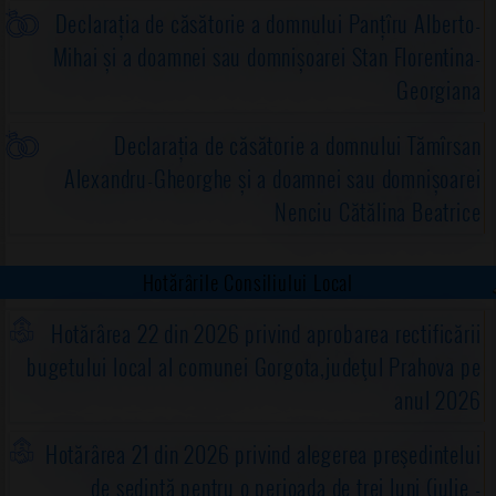
Declarația de căsătorie a domnului Panțîru Alberto-
Mihai și a doamnei sau domnișoarei Stan Florentina-
Georgiana
Declarația de căsătorie a domnului Tămîrsan
Alexandru-Gheorghe și a doamnei sau domnișoarei
Nenciu Cătălina Beatrice
Hotărârile Consiliului Local
Hotărârea 22 din 2026 privind aprobarea rectificării
bugetului local al comunei Gorgota,judeţul Prahova pe
anul 2026
Hotărârea 21 din 2026 privind alegerea preşedintelui
de şedinţă pentru o perioada de trei luni (iulie -