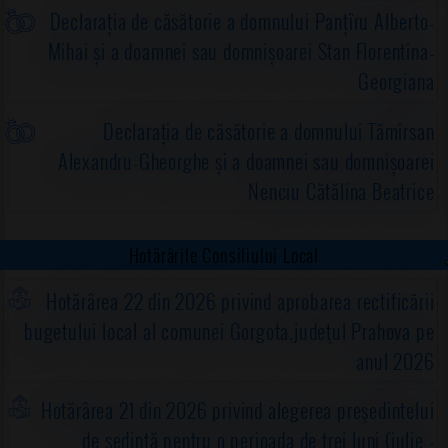
Declarația de căsătorie a domnului Panțîru Alberto-
Mihai și a doamnei sau domnișoarei Stan Florentina-
Georgiana
Declarația de căsătorie a domnului Tămîrsan
Alexandru-Gheorghe și a doamnei sau domnișoarei
Nenciu Cătălina Beatrice
Hotărârile Consiliului Local
Hotărârea 22 din 2026 privind aprobarea rectificării
bugetului local al comunei Gorgota,judeţul Prahova pe
anul 2026
Hotărârea 21 din 2026 privind alegerea preşedintelui
de şedinţă pentru o perioada de trei luni (iulie -