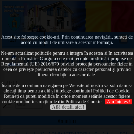
Acest site foloseşte cookie-uri. Prin continuarea navigării, sunteți de
Prima pagină
acord cu modul de utilizare a acestor informaţii.
Ne-am actualizat politicile pentru a integra în acestea si în activitatea
curentă a Primăriei Gorgota cele mai recente modificări propuse de
Declarații de avere anul 2017
➠Hornea Gheorghe
Regulamentul (UE) 2016/679 privind protecția persoanelor fizice în
ceea ce privește prelucrarea datelor cu caracter personal și privind
libera circulație a acestor date.
Aici !
Înainte de a continua navigarea pe Website-ul nostru vă solicităm să
alocați timp pentru a citi și înțelege conținutul Politicii de Cookie.
Rețineți că puteți modifica în orice moment setările acestor fişiere
cookie urmând instrucțiunile din Politica de Cookie.
Am înțeles !
Află detalii aici !
Anunțuri