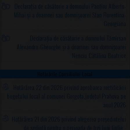
Declarația de căsătorie a domnului Panțîru Alberto-
Mihai și a doamnei sau domnișoarei Stan Florentina-
Georgiana
Declarația de căsătorie a domnului Tămîrsan
Alexandru-Gheorghe și a doamnei sau domnișoarei
Nenciu Cătălina Beatrice
Hotărârile Consiliului Local
Hotărârea 22 din 2026 privind aprobarea rectificării
bugetului local al comunei Gorgota,judeţul Prahova pe
anul 2026
Hotărârea 21 din 2026 privind alegerea preşedintelui
de şedinţă pentru o perioada de trei luni (iulie -