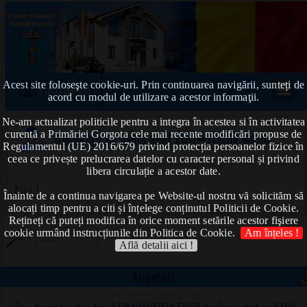
Acest site foloseşte cookie-uri. Prin continuarea navigării, sunteți de
Prima pagină
acord cu modul de utilizare a acestor informaţii.
Ne-am actualizat politicile pentru a integra în acestea si în activitatea
curentă a Primăriei Gorgota cele mai recente modificări propuse de
Declarații de avere anul 2017
➠Frățilă Marin
Regulamentul (UE) 2016/679 privind protecția persoanelor fizice în
ceea ce privește prelucrarea datelor cu caracter personal și privind
libera circulație a acestor date.
Aici !
Înainte de a continua navigarea pe Website-ul nostru vă solicităm să
alocați timp pentru a citi și înțelege conținutul Politicii de Cookie.
Rețineți că puteți modifica în orice moment setările acestor fişiere
cookie urmând instrucțiunile din Politica de Cookie.
Am înțeles !
Află detalii aici !
Anunțuri