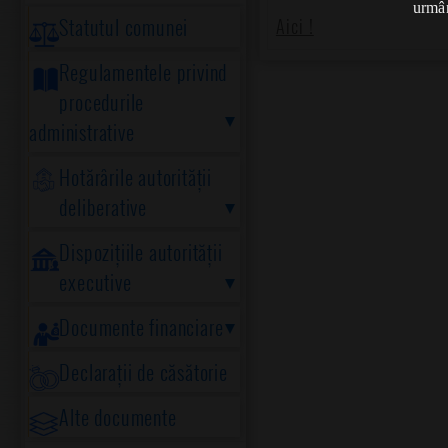
urmân
Statutul comunei
Aici !
Regulamentele privind
procedurile
administrative
Hotărârile autorității
deliberative
Dispozițiile autorității
executive
Documente financiare
Declarații de căsătorie
Alte documente