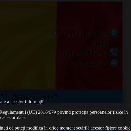
Str.Principala, Nr.70, Sat
Gorgota
Telefon:0244.474.511
Fax:0244.474.511
ă
Primăria online
are a acestor informaţii.
de Regulamentul (UE) 2016/679 privind protecția persoanelor fizice în
a acestor date.
ineți că puteți modifica în orice moment setările acestor fişiere cookie