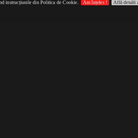
d instrucțiunile din Politica de Cookie.
Am înțeles !
Află detalii 