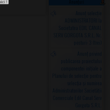
Anunțuri
aici !
Anunț selecție
ADMINISTRATORI la
Societatea EDIL CANAL
SERV GORGOTA S.R.L. Nr.
posturi: 3 (trei)
Anunț privind
publicarea proiectului
componentei iniţiale a
Planului de selecţie pentru
selecţia şi numirea
Administratorilor Societăţii
Comerciale Edil Canal Serv
Gorgota S.R.L.