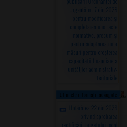
publicării Ordonanţei de
Urgență nr. 7 din 2026
pentru modificarea şi
completarea unor acte
normative, precum şi
pentru adoptarea unor
măsuri pentru creşterea
capacităţii financiare a
unităţilor administrativ-
teritoriale
Ultimele informații adăugate
Hotărârea 22 din 2026
privind aprobarea
rectificării bugetului local