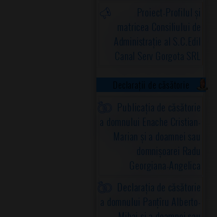
Proiect-Profilul și
matricea Consiliului de
Administrație al S.C.Edil
Canal Serv Gorgota SRL
Declarații de căsătorie
Publicația de căsătorie
a domnului Enache Cristian-
Marian și a doamnei sau
domnișoarei Radu
Georgiana-Angelica
Declarația de căsătorie
a domnului Panțîru Alberto-
Mihai și a doamnei sau