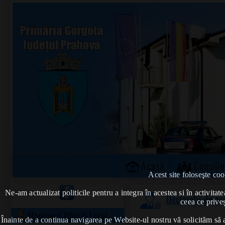
Acasă
Consiliu
Acest site foloseşte coo
Ne-am actualizat politicile pentru a integra în acestea si în activi
Declarații de av
ceea ce priveș
Monitorul Oficial Local
Înainte de a continua navigarea pe Website-ul nostru vă solicităm să al