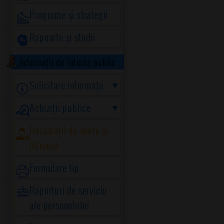
Programe și strategii
Rapoarte și studii
Informații de interes public
Solicitare informații
Achiziții publice
Declarații de avere și
interese
Formulare tip
Raporturi de serviciu
ale personalului