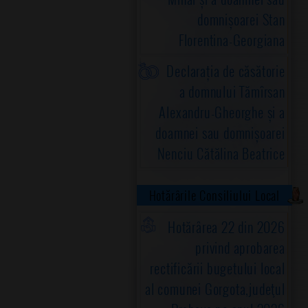
domnișoarei Stan
Florentina-Georgiana
Declarația de căsătorie
a domnului Tămîrsan
Alexandru-Gheorghe și a
doamnei sau domnișoarei
Nenciu Cătălina Beatrice
Hotărârile Consiliului Local
Hotărârea 22 din 2026
privind aprobarea
rectificării bugetului local
al comunei Gorgota,judeţul