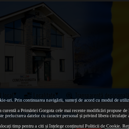
l local
Localitate
Transparență decizional
kie-uri. Prin continuarea navigării, sunteți de acord cu modul de utiliz
tatea curentă a Primăriei Gorgota cele mai recente modificări propuse 
ere anul 2017
➠Dumitru Ionuț Nicolae
te prelucrarea datelor cu caracter personal și privind libera circulație 
ocați timp pentru a citi și înțelege conținutul Politicii de Cookie. Reț