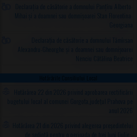
Declarația de căsătorie a domnului Panțîru Alberto-
Mihai și a doamnei sau domnișoarei Stan Florentina-
Georgiana
Declarația de căsătorie a domnului Tămîrsan
Alexandru-Gheorghe și a doamnei sau domnișoarei
Nenciu Cătălina Beatrice
Hotărârile Consiliului Local
Hotărârea 22 din 2026 privind aprobarea rectificării
bugetului local al comunei Gorgota,judeţul Prahova pe
anul 2026
Hotărârea 21 din 2026 privind alegerea preşedintelui
de şedinţă pentru o perioada de trei luni (iulie -