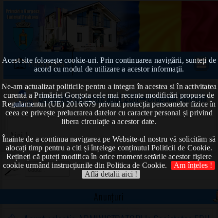
Acest site foloseşte cookie-uri. Prin continuarea navigării, sunteți de
Prima pagină
acord cu modul de utilizare a acestor informaţii.
Ne-am actualizat politicile pentru a integra în acestea si în activitatea
curentă a Primăriei Gorgota cele mai recente modificări propuse de
Declarații de avere anul 2017
➠Dragnea Valentin
Regulamentul (UE) 2016/679 privind protecția persoanelor fizice în
ceea ce privește prelucrarea datelor cu caracter personal și privind
libera circulație a acestor date.
Aici !
Înainte de a continua navigarea pe Website-ul nostru vă solicităm să
alocați timp pentru a citi și înțelege conținutul Politicii de Cookie.
Rețineți că puteți modifica în orice moment setările acestor fişiere
cookie urmând instrucțiunile din Politica de Cookie.
Am înțeles !
Află detalii aici !
Anunțuri