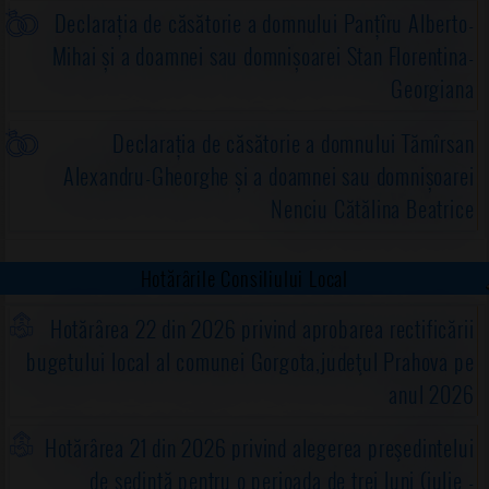
Declarația de căsătorie a domnului Panțîru Alberto-
Mihai și a doamnei sau domnișoarei Stan Florentina-
Georgiana
Declarația de căsătorie a domnului Tămîrsan
Alexandru-Gheorghe și a doamnei sau domnișoarei
Nenciu Cătălina Beatrice
Hotărârile Consiliului Local
Hotărârea 22 din 2026 privind aprobarea rectificării
bugetului local al comunei Gorgota,judeţul Prahova pe
anul 2026
Hotărârea 21 din 2026 privind alegerea preşedintelui
de şedinţă pentru o perioada de trei luni (iulie -