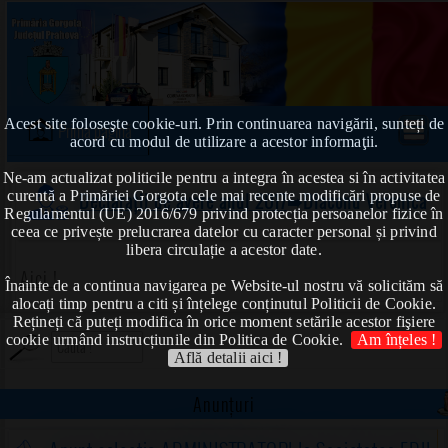
Acest site foloseşte cookie-uri. Prin continuarea navigării, sunteți de
Prima pagină
acord cu modul de utilizare a acestor informaţii.
Ne-am actualizat politicile pentru a integra în acestea si în activitatea
curentă a Primăriei Gorgota cele mai recente modificări propuse de
Declarații de avere anul 2017
➠Diaconu Veronica
Regulamentul (UE) 2016/679 privind protecția persoanelor fizice în
ceea ce privește prelucrarea datelor cu caracter personal și privind
libera circulație a acestor date.
Aici !
Înainte de a continua navigarea pe Website-ul nostru vă solicităm să
alocați timp pentru a citi și înțelege conținutul Politicii de Cookie.
Rețineți că puteți modifica în orice moment setările acestor fişiere
cookie urmând instrucțiunile din Politica de Cookie.
Am înțeles !
Află detalii aici !
Anunțuri