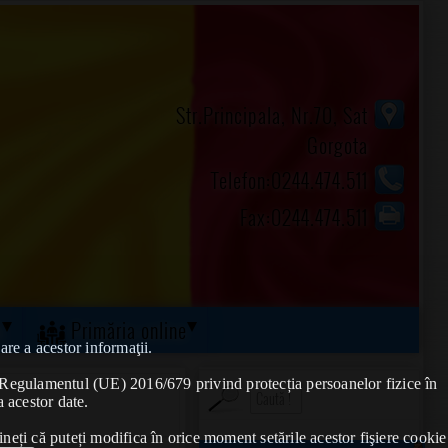
Str.Principala, Nr.70, Sat
Gorgota
Telefon:0244.474.511
Fax:0244.474.511
ă
Primăria online
are a acestor informaţii.
de Regulamentul (UE) 2016/679 privind protecția persoanelor fizice în
a acestor date.
ineți că puteți modifica în orice moment setările acestor fişiere cookie