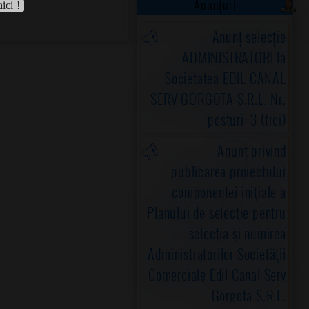
Anunțuri
aici !
Anunț selecție
ADMINISTRATORI la
Societatea EDIL CANAL
SERV GORGOTA S.R.L. Nr.
posturi: 3 (trei)
Anunț privind
publicarea proiectului
componentei iniţiale a
Planului de selecţie pentru
selecţia şi numirea
Administratorilor Societăţii
Comerciale Edil Canal Serv
Gorgota S.R.L.