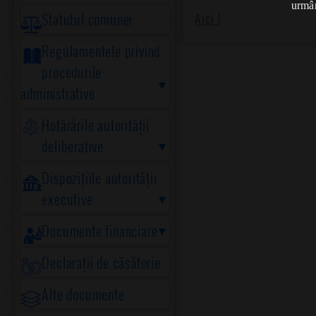
urmân
Statutul comunei
Aici !
Regulamentele privind
procedurile
administrative
Hotărârile autorității
deliberative
Dispozițiile autorității
executive
Documente financiare
Declarații de căsătorie
Alte documente