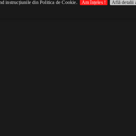
d instrucțiunile din Politica de Cookie.
Am înțeles !
Află detalii 