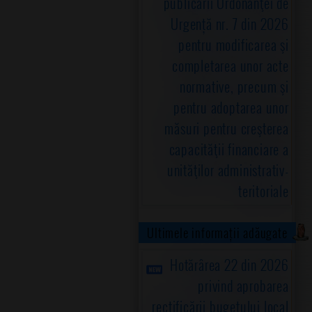
publicării Ordonanţei de
Urgență nr. 7 din 2026
pentru modificarea şi
completarea unor acte
normative, precum şi
pentru adoptarea unor
măsuri pentru creşterea
capacităţii financiare a
unităţilor administrativ-
teritoriale
Ultimele informații adăugate
Hotărârea 22 din 2026
privind aprobarea
rectificării bugetului local