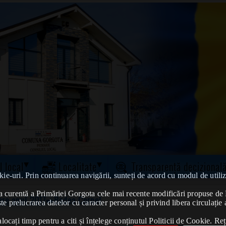
l local
Localitate
Transparență decizional
kie-uri. Prin continuarea navigării, sunteți de acord cu modul de utiliz
tatea curentă a Primăriei Gorgota cele mai recente modificări propuse 
ere anul 2017
➠Badea Cornel
te prelucrarea datelor cu caracter personal și privind libera circulație 
ocați timp pentru a citi și înțelege conținutul Politicii de Cookie. Reț