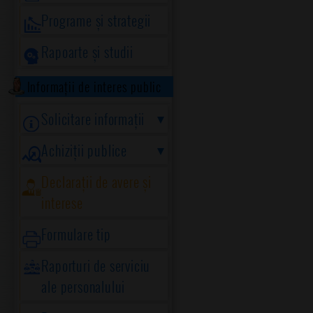
Programe și strategii
Rapoarte și studii
Informații de interes public
Solicitare informații
Achiziții publice
Declarații de avere și
interese
Formulare tip
Raporturi de serviciu
ale personalului