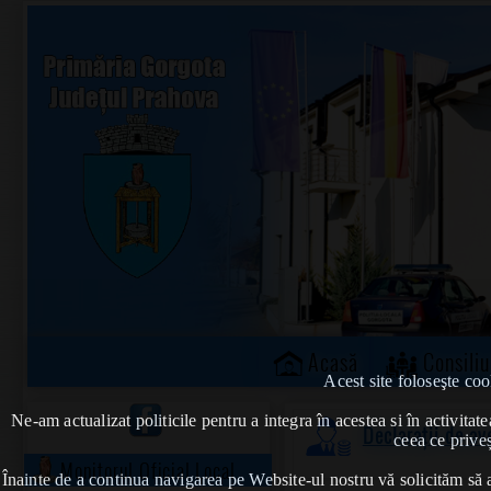
Acasă
Consiliu
Acest site foloseşte coo
Ne-am actualizat politicile pentru a integra în acestea si în activi
Declarații de av
ceea ce priveș
Monitorul Oficial Local
Înainte de a continua navigarea pe Website-ul nostru vă solicităm să al