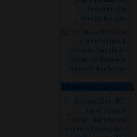
domnișoarei Stan
Florentina-Georgiana
Declarația de căsătorie
a domnului Tămîrsan
Alexandru-Gheorghe și a
doamnei sau domnișoarei
Nenciu Cătălina Beatrice
Hotărârile Consiliului Local
Hotărârea 22 din 2026
privind aprobarea
rectificării bugetului local
al comunei Gorgota,judeţul