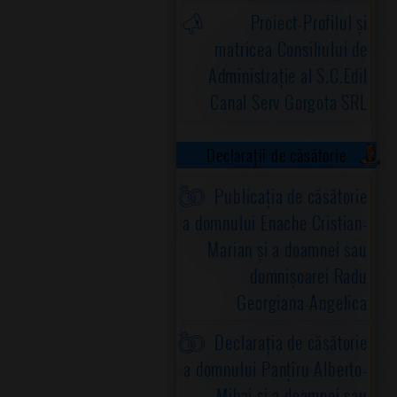
Proiect-Profilul și
matricea Consiliului de
Administrație al S.C.Edil
Canal Serv Gorgota SRL
Declarații de căsătorie
Publicația de căsătorie
a domnului Enache Cristian-
Marian și a doamnei sau
domnișoarei Radu
Georgiana-Angelica
Declarația de căsătorie
a domnului Panțîru Alberto-
Mihai și a doamnei sau