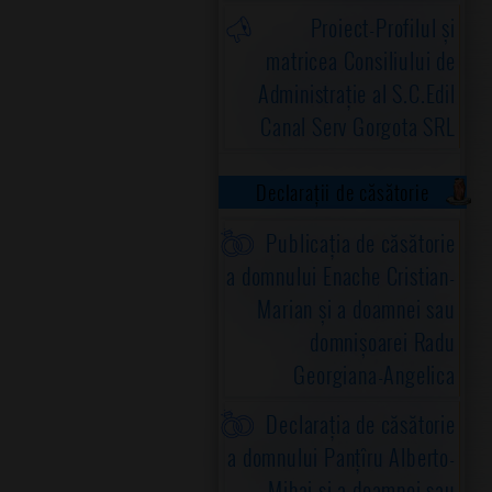
Proiect-Profilul și
matricea Consiliului de
Administrație al S.C.Edil
Canal Serv Gorgota SRL
Declarații de căsătorie
Publicația de căsătorie
a domnului Enache Cristian-
Marian și a doamnei sau
domnișoarei Radu
Georgiana-Angelica
Declarația de căsătorie
a domnului Panțîru Alberto-
Mihai și a doamnei sau