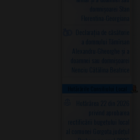
domnișoarei Stan
Florentina-Georgiana
Declarația de căsătorie
a domnului Tămîrsan
Alexandru-Gheorghe și a
doamnei sau domnișoarei
Nenciu Cătălina Beatrice
Hotărârile Consiliului Local
Hotărârea 22 din 2026
privind aprobarea
rectificării bugetului local
al comunei Gorgota,judeţul