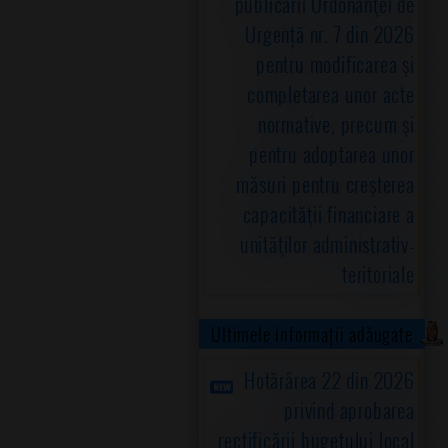
publicării Ordonanţei de
Urgență nr. 7 din 2026
pentru modificarea şi
completarea unor acte
normative, precum şi
pentru adoptarea unor
măsuri pentru creşterea
capacităţii financiare a
unităţilor administrativ-
teritoriale
Ultimele informații adăugate
Hotărârea 22 din 2026
privind aprobarea
rectificării bugetului local