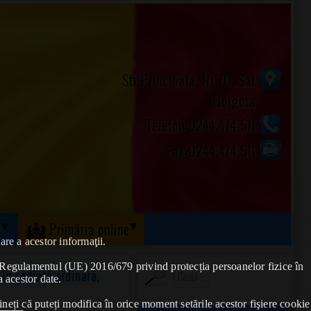
Str.Principala, Nr.70, Sat
Gorgota
Telefon:0244.474.511
Fax:0244.474.511
ă
Primăria online
are a acestor informaţii.
de Regulamentul (UE) 2016/679 privind protecția persoanelor fizice în
în ședință ordinară,
a acestor date.
ineți că puteți modifica în orice moment setările acestor fişiere cookie