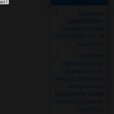
Anunțuri
aici !
Anunț selecție
ADMINISTRATORI la
Societatea EDIL CANAL
SERV GORGOTA S.R.L. Nr.
posturi: 3 (trei)
Anunț privind
publicarea proiectului
componentei iniţiale a
Planului de selecţie pentru
selecţia şi numirea
Administratorilor Societăţii
Comerciale Edil Canal Serv
Gorgota S.R.L.