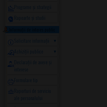
Programe și strategii
Rapoarte și studii
Informații de interes public
Solicitare informații
Achiziții publice
Declarații de avere și
interese
Formulare tip
Raporturi de serviciu
ale personalului