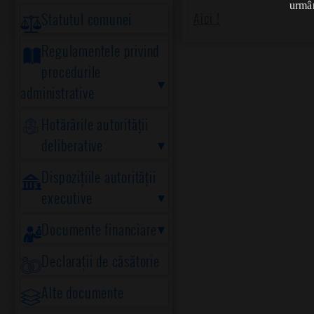
urmân
Statutul comunei
Aici !
Regulamentele privind
procedurile
administrative
Hotărârile autorității
deliberative
Dispozițiile autorității
executive
Documente financiare
Declarații de căsătorie
Alte documente