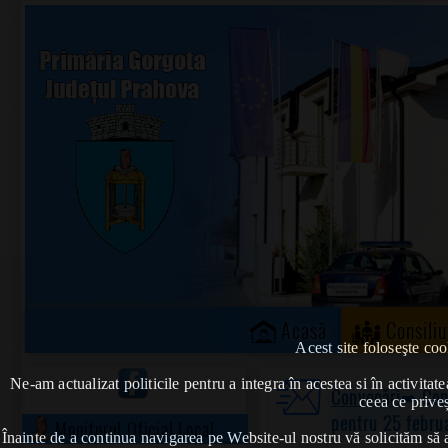
Acasă
Consiliu
Acest site foloseşte coo
Ne-am actualizat politicile pentru a integra în acestea si în activi
Convocări
➠ Conv
ceea ce priveș
pentru 25 februa
Monitorul Oficial Local
Înainte de a continua navigarea pe Website-ul nostru vă solicităm să al