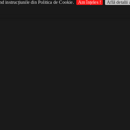
d instrucțiunile din Politica de Cookie.
Am înțeles !
Află detalii 