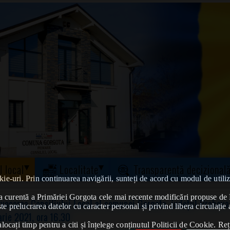
l local
Localitate
Transparență decizional
kie-uri. Prin continuarea navigării, sunteți de acord cu modul de utiliz
tatea curentă a Primăriei Gorgota cele mai recente modificări propuse 
ocarea Consiliului Local al comunei Gorgota, județul Prahova 
te prelucrarea datelor cu caracter personal și privind libera circulație 
rie 2021, ora 16.30
ocați timp pentru a citi și înțelege conținutul Politicii de Cookie. Reț