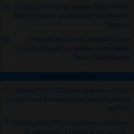
Declarația de căsătorie a domnului Panțîru Alberto-
Mihai și a doamnei sau domnișoarei Stan Florentina-
Georgiana
Declarația de căsătorie a domnului Tămîrsan
Alexandru-Gheorghe și a doamnei sau domnișoarei
Nenciu Cătălina Beatrice
Hotărârile Consiliului Local
Hotărârea 22 din 2026 privind aprobarea rectificării
bugetului local al comunei Gorgota,judeţul Prahova pe
anul 2026
Hotărârea 21 din 2026 privind alegerea preşedintelui
de şedinţă pentru o perioada de trei luni (iulie -