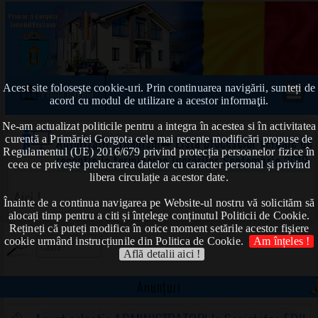
Acest site foloseşte cookie-uri. Prin continuarea navigării, sunteți de
Prima pagină
acord cu modul de utilizare a acestor informaţii.
Ne-am actualizat politicile pentru a integra în acestea si în activitatea
curentă a Primăriei Gorgota cele mai recente modificări propuse de
Autorizații urbanism
➠ Lista proceselor verbale de
Regulamentul (UE) 2016/679 privind protecția persoanelor fizice în
recepție la terminarea lucrărilor-Septembrie 2019
ceea ce privește prelucrarea datelor cu caracter personal și privind
libera circulație a acestor date.
Aici !
Înainte de a continua navigarea pe Website-ul nostru vă solicităm să
alocați timp pentru a citi și înțelege conținutul Politicii de Cookie.
Rețineți că puteți modifica în orice moment setările acestor fişiere
cookie urmând instrucțiunile din Politica de Cookie.
Am înțeles !
Află detalii aici !
Anunțuri