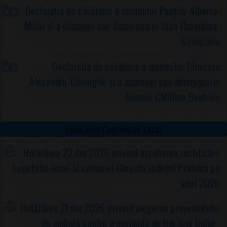
Declarația de căsătorie a domnului Panțîru Alberto-
Mihai și a doamnei sau domnișoarei Stan Florentina-
Georgiana
Declarația de căsătorie a domnului Tămîrsan
Alexandru-Gheorghe și a doamnei sau domnișoarei
Nenciu Cătălina Beatrice
Hotărârile Consiliului Local
Hotărârea 22 din 2026 privind aprobarea rectificării
bugetului local al comunei Gorgota,judeţul Prahova pe
anul 2026
Hotărârea 21 din 2026 privind alegerea preşedintelui
de şedinţă pentru o perioada de trei luni (iulie -