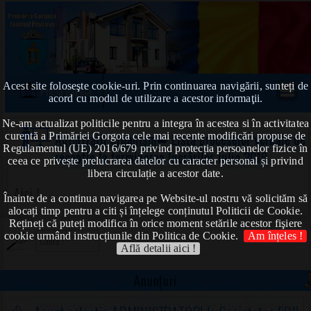
Acest site foloseşte cookie-uri. Prin continuarea navigării, sunteți de
Prima pagină
acord cu modul de utilizare a acestor informaţii.
Ne-am actualizat politicile pentru a integra în acestea si în activitatea
curentă a Primăriei Gorgota cele mai recente modificări propuse de
Autorizații urbanism
➠ Lista proceselor verbale de
Regulamentul (UE) 2016/679 privind protecția persoanelor fizice în
recepție la terminarea lucrărilor-Iulie 2019
ceea ce privește prelucrarea datelor cu caracter personal și privind
libera circulație a acestor date.
Aici !
Înainte de a continua navigarea pe Website-ul nostru vă solicităm să
alocați timp pentru a citi și înțelege conținutul Politicii de Cookie.
Rețineți că puteți modifica în orice moment setările acestor fişiere
cookie urmând instrucțiunile din Politica de Cookie.
Am înțeles !
Află detalii aici !
Anunțuri