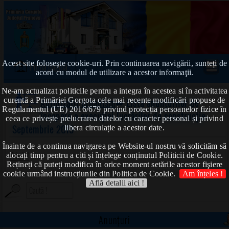
Acest site foloseşte cookie-uri. Prin continuarea navigării, sunteți de
Prima pagină
acord cu modul de utilizare a acestor informaţii.
Ne-am actualizat politicile pentru a integra în acestea si în activitatea
curentă a Primăriei Gorgota cele mai recente modificări propuse de
Autorizații urbanism
➠ Lista anunțurilor de
Regulamentul (UE) 2016/679 privind protecția persoanelor fizice în
începere a execuției lucrărilor de construcție-
ceea ce privește prelucrarea datelor cu caracter personal și privind
Septembrie 2019
libera circulație a acestor date.
Înainte de a continua navigarea pe Website-ul nostru vă solicităm să
Aici !
alocați timp pentru a citi și înțelege conținutul Politicii de Cookie.
Rețineți că puteți modifica în orice moment setările acestor fişiere
cookie urmând instrucțiunile din Politica de Cookie.
Am înțeles !
Află detalii aici !
Anunțuri