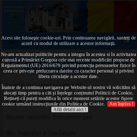
Acest site foloseşte cookie-uri. Prin continuarea navigării, sunteți de
Prima pagină
acord cu modul de utilizare a acestor informaţii.
Ne-am actualizat politicile pentru a integra în acestea si în activitatea
curentă a Primăriei Gorgota cele mai recente modificări propuse de
Autorizații urbanism
➠ Autorizație de urbanism
Regulamentul (UE) 2016/679 privind protecția persoanelor fizice în
pentru S.C.Megaconstruct S.A.
ceea ce privește prelucrarea datelor cu caracter personal și privind
libera circulație a acestor date.
Exceptat de la raportarea detaliată
Înainte de a continua navigarea pe Website-ul nostru vă solicităm să
alocați timp pentru a citi și înțelege conținutul Politicii de Cookie.
Rețineți că puteți modifica în orice moment setările acestor fişiere
Beneficiar: S.C.Megaconstruct S.A.
cookie urmând instrucțiunile din Politica de Cookie.
Am înțeles !
Află detalii aici !
Obiectul soclicitării: Branșamente gaze
Obs: Proprietari ai Com.Gorgota