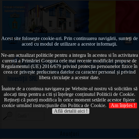
Acest site foloseşte cookie-uri. Prin continuarea navigării, sunteți de
Prima pagină
acord cu modul de utilizare a acestor informaţii.
Ne-am actualizat politicile pentru a integra în acestea si în activitatea
curentă a Primăriei Gorgota cele mai recente modificări propuse de
Anunțuri de vânzare teren
➠ Anunț de vânzare a
Regulamentul (UE) 2016/679 privind protecția persoanelor fizice în
unui teren în suprafață de 0,2283 Ha de către Iole
ceea ce privește prelucrarea datelor cu caracter personal și privind
Investiții SRL
libera circulație a acestor date.
Înainte de a continua navigarea pe Website-ul nostru vă solicităm să
Aici !
alocați timp pentru a citi și înțelege conținutul Politicii de Cookie.
Rețineți că puteți modifica în orice moment setările acestor fişiere
cookie urmând instrucțiunile din Politica de Cookie.
Am înțeles !
Află detalii aici !
Anunțuri