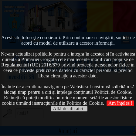
Acest site foloseşte cookie-uri. Prin continuarea navigării, sunteți de
Prima pagină
acord cu modul de utilizare a acestor informaţii.
Ne-am actualizat politicile pentru a integra în acestea si în activitatea
curentă a Primăriei Gorgota cele mai recente modificări propuse de
Anunțuri de vânzare teren
➠ Anunț de vânzare a
Regulamentul (UE) 2016/679 privind protecția persoanelor fizice în
unui teren în suprafață de 0,1164 Ha de către Iole
ceea ce privește prelucrarea datelor cu caracter personal și privind
Investiții SRL
libera circulație a acestor date.
Înainte de a continua navigarea pe Website-ul nostru vă solicităm să
Aici !
alocați timp pentru a citi și înțelege conținutul Politicii de Cookie.
Rețineți că puteți modifica în orice moment setările acestor fişiere
cookie urmând instrucțiunile din Politica de Cookie.
Am înțeles !
Află detalii aici !
Anunțuri